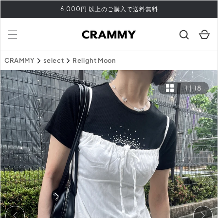
コンテ
6,000円 以上のご購入で送料無料
ンツに
進む
カ
ー
ト
CRAMMY
select
Relight Moon
1
|
18