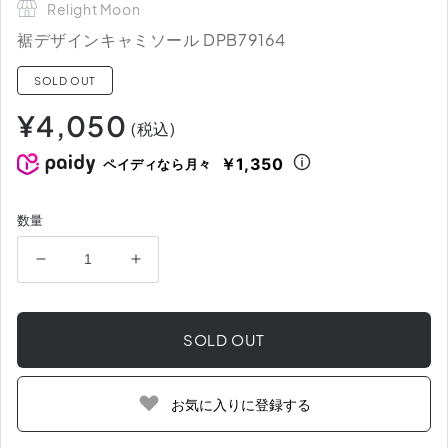
Relight Moon
裾デザインキャミソール DPB79164
SOLD OUT
通
¥4,050
(税込)
常
価
￥1,350
ペイディなら月々
格
数量
裾
裾
デ
デ
ザ
ザ
SOLD OUT
イ
イ
ン
ン
キ
キ
お気に入りに登録する
ャ
ャ
ミ
ミ