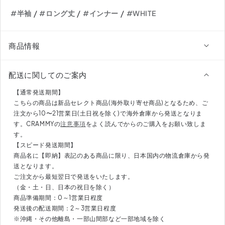
ソ
ソ
/
/
/
#半袖
#ロング丈
#インナー
#WHITE
ー
ー
ル
ル
DPB79164
DPB79164
商品情報
の
の
数
数
配送に関してのご案内
量
量
を
を
【通常発送期間】
減
増
こちらの商品は新品セレクト商品(海外取り寄せ商品)となるため、ご
ら
や
注文から10〜21営業日(土日祝を除く)で海外倉庫から発送となりま
す。CRAMMYの
注意事項
をよく読んでからのご購入をお願い致しま
す
す
す。
【スピード発送期間】
商品名に【即納】表記のある商品に限り、日本国内の物流倉庫から発
送となります。
ご注文から最短翌日で発送をいたします。
（金・土・日、日本の祝日を除く）
商品準備期間：0～1営業日程度
発送後の配送期間：2～3営業日程度
※沖縄・その他離島・一部山間部など一部地域を除く