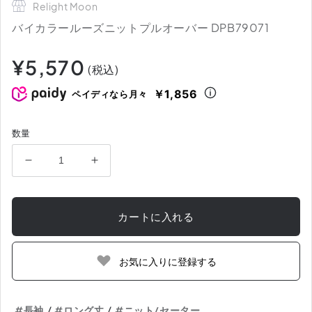
Relight Moon
バイカラールーズニットプルオーバー DPB79071
通
¥5,570
(税込)
常
価
￥1,856
ペイディなら月々
格
数量
バ
バ
イ
イ
カ
カ
カートに入れる
ラ
ラ
ー
ー
ル
ル
お気に入りに登録する
ー
ー
ズ
ズ
ニ
ニ
/
/
#長袖
#ロング丈
#ニット/セーター