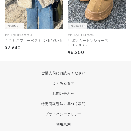
SOLD OUT
SOLD OUT
RELIGHT MOON
RELIGHT MOON
販
販
もこもこファーベスト DPB79076
リボンムートンシューズ
売
売
DPB79062
通
¥7,640
通
¥6,200
元:
元:
常
常
価
価
格
格
ご購入前にお読みください
よくある質問
お問い合わせ
特定商取引法に基づく表記
プライバシーポリシー
利用規約