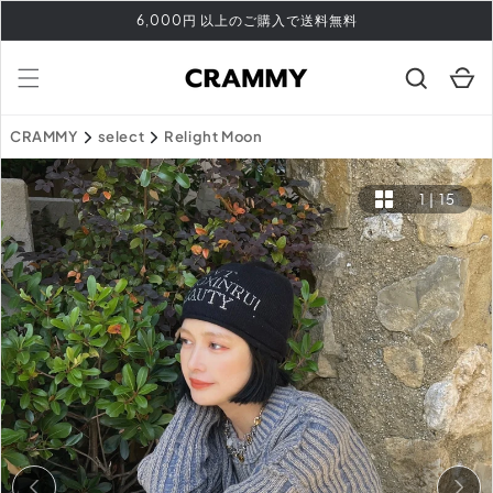
コンテ
6,000円 以上のご購入で送料無料
ンツに
進む
カ
ー
ト
CRAMMY
select
Relight Moon
1
|
15