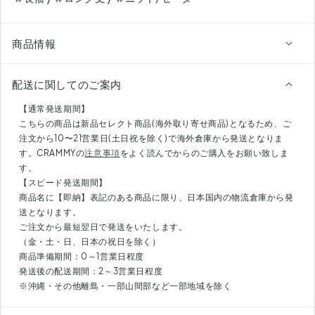
ッ
ッ
ト
ト
プ
プ
商品情報
ル
ル
オ
オ
配送に関してのご案内
ー
ー
バ
バ
【通常発送期間】
ー
ー
こちらの商品は新品セレクト商品(海外取り寄せ商品)となるため、ご
注文から10〜21営業日(土日祝を除く)で海外倉庫から発送となりま
DPB79071
DPB79071
す。CRAMMYの
注意事項
をよく読んでからのご購入をお願い致しま
の
の
す。
数
数
【スピード発送期間】
量
量
商品名に【即納】表記のある商品に限り、日本国内の物流倉庫から発
を
を
送となります。
減
増
ご注文から最短翌日で発送をいたします。
ら
や
（金・土・日、日本の祝日を除く）
す
す
商品準備期間：0～1営業日程度
発送後の配送期間：2～3営業日程度
※沖縄・その他離島・一部山間部など一部地域を除く