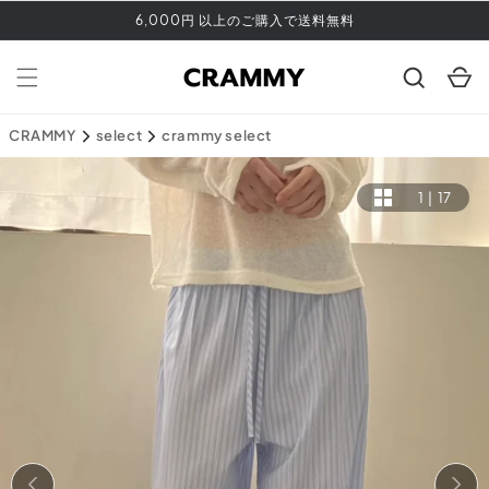
コンテ
6,000円 以上のご購入で送料無料
ンツに
進む
カ
ー
ト
CRAMMY
select
crammy select
1
|
17