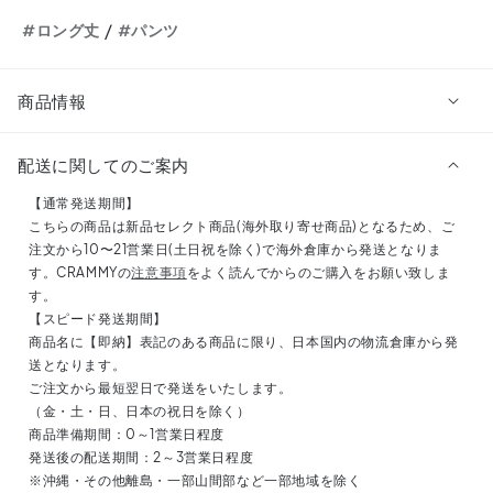
ラ
ラ
/
#ロング丈
#パンツ
ッ
ッ
ク
ク
ス
ス
商品情報
パ
パ
ン
ン
配送に関してのご案内
ツ
ツ
DPB71696
DPB71696
【通常発送期間】
の
の
こちらの商品は新品セレクト商品(海外取り寄せ商品)となるため、ご
数
数
注文から10〜21営業日(土日祝を除く)で海外倉庫から発送となりま
す。CRAMMYの
注意事項
をよく読んでからのご購入をお願い致しま
量
量
す。
を
を
【スピード発送期間】
減
増
商品名に【即納】表記のある商品に限り、日本国内の物流倉庫から発
ら
や
送となります。
す
す
ご注文から最短翌日で発送をいたします。
（金・土・日、日本の祝日を除く）
商品準備期間：0～1営業日程度
発送後の配送期間：2～3営業日程度
※沖縄・その他離島・一部山間部など一部地域を除く