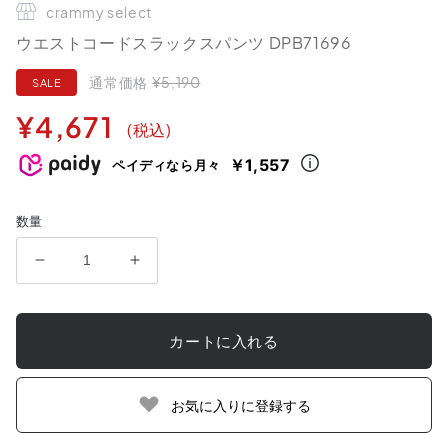
crammy select
ウエストコードスラックスパンツ DPB71696
通常価格
¥5,190
SALE
通
セ
¥4,671
(税込)
常
ー
価
ル
￥1,557
ペイディなら月々
格
価
格
数量
ウ
ウ
エ
エ
ス
ス
カートに入れる
ト
ト
コ
コ
ー
ー
お気に入りに登録する
ド
ド
ス
ス