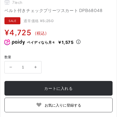
7lech
ベルト付きチェックプリーツスカート DPB68048
通常価格
¥5,250
SALE
通
セ
¥4,725
(税込)
常
ー
価
ル
￥1,575
ペイディなら月々
格
価
格
数量
ベ
ベ
ル
ル
ト
ト
カートに入れる
付
付
き
き
チ
チ
お気に入りに登録する
ェ
ェ
ッ
ッ