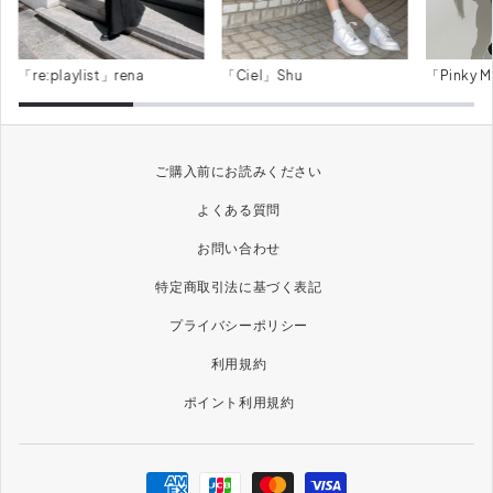
「re:playlist」rena
「Ciel」Shu
「Pinky M
ご購入前にお読みください
よくある質問
お問い合わせ
特定商取引法に基づく表記
プライバシーポリシー
利用規約
ポイント利用規約
決