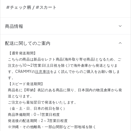
ク
ク
/
#チェック柄
#スカート
プ
プ
リ
リ
ー
ー
商品情報
ツ
ツ
ス
ス
配送に関してのご案内
カ
カ
ー
ー
【通常発送期間】
ト
ト
こちらの商品は新品セレクト商品(海外取り寄せ商品)となるため、ご
注文から10〜21営業日(土日祝を除く)で海外倉庫から発送となりま
DPB68048
DPB68048
す。CRAMMYの
注意事項
をよく読んでからのご購入をお願い致しま
の
の
す。
数
数
【スピード発送期間】
量
量
商品名に【即納】表記のある商品に限り、日本国内の物流倉庫から発
を
を
送となります。
減
増
ご注文から最短翌日で発送をいたします。
ら
や
（金・土・日、日本の祝日を除く）
す
す
商品準備期間：0～1営業日程度
発送後の配送期間：2～3営業日程度
※沖縄・その他離島・一部山間部など一部地域を除く