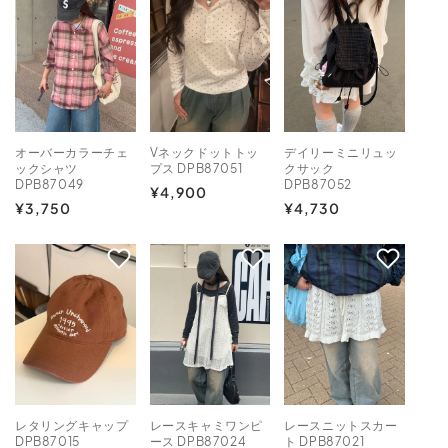
格
格
格
オーバーカラーチェ
Vネックドットトッ
デイリーミニリュッ
ックシャツ
プス DPB87051
クサック
DPB87049
DPB87052
通
¥4,900
通
¥3,750
通
¥4,730
常
常
常
価
価
価
格
格
格
レタリングキャップ
レースキャミワンピ
レースニットスカー
DPB87015
ース DPB87024
ト DPB87021