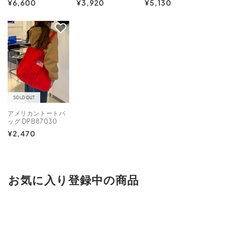
通
¥6,600
通
¥3,920
通
¥5,130
常
常
常
価
価
価
格
格
格
SOLD OUT
アメリカントートバ
ッグ DPB87030
通
¥2,470
常
価
格
お気に入り登録中の商品