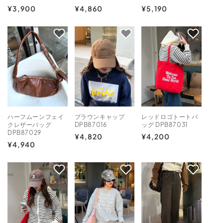
通
¥3,900
通
¥4,860
通
¥5,190
常
常
常
価
価
価
格
格
格
ハーフムーンフェイ
ブラウンキャップ
レッドロゴトートバ
クレザーバッグ
DPB87016
ッグ DPB87031
DPB87029
通
¥4,820
通
¥4,200
通
¥4,940
常
常
常
価
価
価
格
格
格