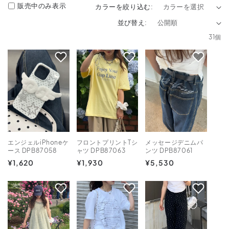
販売中のみ表示
カラーを絞り込む:
並び替え:
31個
エンジェルiPhoneケ
フロントプリントTシ
メッセージデニムパ
ース DPB87058
ャツ DPB87063
ンツ DPB87061
通
¥1,620
通
¥1,930
通
¥5,530
常
常
常
価
価
価
格
格
格