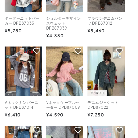
ボーダーニットパー
ショルダーデザイン
ブラウンデニムパン
カー DPB87035
スウェット
ツ DPB87012
DPB87039
通
¥5,780
通
¥5,460
通
¥4,330
常
常
常
価
価
価
格
格
格
SOLD OUT
Vネックナンバーニ
Vネックケーブルセ
デニムジャケット
ット DPB87014
ーター DPB87009
DPB87022
通
¥6,410
通
¥4,590
通
¥7,250
常
常
常
価
価
価
格
格
格