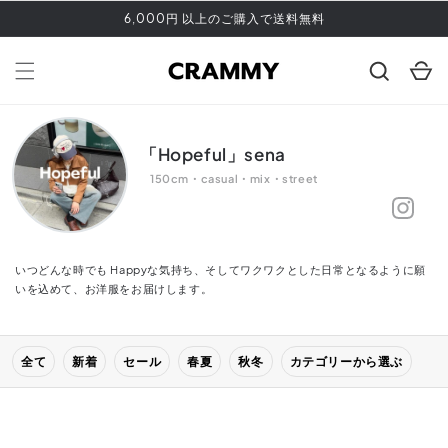
コンテ
6,000円 以上のご購入で送料無料
ンツに
進む
カ
ー
ト
「Hopeful」sena
150cm・casual・mix・street
いつどんな時でも Happyな気持ち、そしてワクワクとした日常となるように願
いを込めて、お洋服をお届けします。
全て
新着
セール
春夏
秋冬
カテゴリーから選ぶ