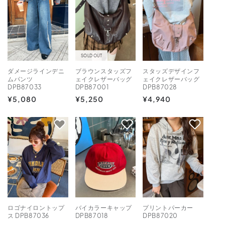
SOLD OUT
ダメージラインデニ
ブラウンスタッズフ
スタッズデザインフ
ムパンツ
ェイクレザーバッグ
ェイクレザーバッグ
DPB87033
DPB87001
DPB87028
通
¥5,080
通
¥5,250
通
¥4,940
常
常
常
価
価
価
格
格
格
ロゴナイロントップ
バイカラーキャップ
プリントパーカー
ス DPB87036
DPB87018
DPB87020