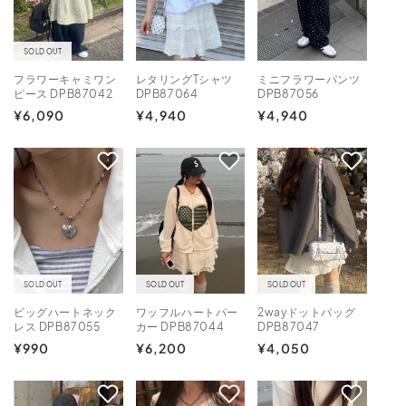
SOLD OUT
フラワーキャミワン
レタリングTシャツ
ミニフラワーパンツ
ピース DPB87042
DPB87064
DPB87056
通
¥6,090
通
¥4,940
通
¥4,940
常
常
常
価
価
価
格
格
格
SOLD OUT
SOLD OUT
SOLD OUT
ビッグハートネック
ワッフルハートパー
2wayドットバッグ
レス DPB87055
カー DPB87044
DPB87047
通
¥990
通
¥6,200
通
¥4,050
常
常
常
価
価
価