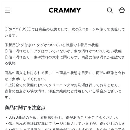
コンテ
カ
ンツに
ー
進む
ト
CRAMMY USEDでは商品の状態として、次の3パターンを使って表現して
います。
①新品(タグ付き)：タグがついている状態で未着用の状態
②傷・汚れなし：タグはついていないが、傷や汚れがついていない状態
③傷・汚れあり：傷や汚れの大小に関わらず、商品に傷や汚れが確認でき
る状態
商品の購入を検討される際、この商品の状態を目安に、商品の画像と合わ
せて参考にしてください。
※上記全ての状態においてクリーニングやお洗濯は行っておりません。
古着の観点から埃や汚れ、洋服の繊維など付着している場合がございま
す。
商品に関する注意点
・USED商品のため、着用感や汚れ、傷があることをご了承ください。
・傷、汚れの詳細は写真にてページに挿入していますが、傷や汚れの大き
さや色によって見落としがある場合がございますので、あらかじめご了承